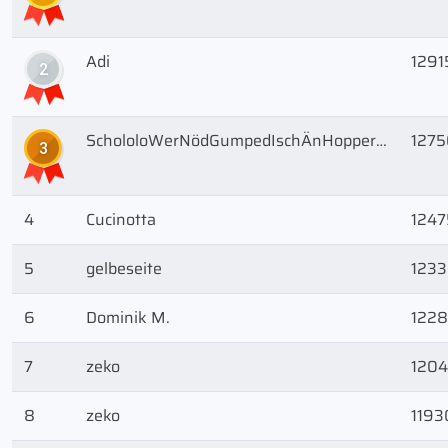
Adi
1291
2
SchololoWerNödGumpedIschÄnHopper…
1275
3
4
Cucinotta
1247
5
gelbeseite
123
6
Dominik M.
122
7
zeko
120
8
zeko
1193