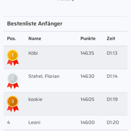
Bestenliste Anfänger
Pos.
Name
Punkte
Zeit
Köbi
14635
01:13
1
Stahel, Florian
14630
01:14
2
kookie
14605
01:19
3
4
Leoni
14600
01:20