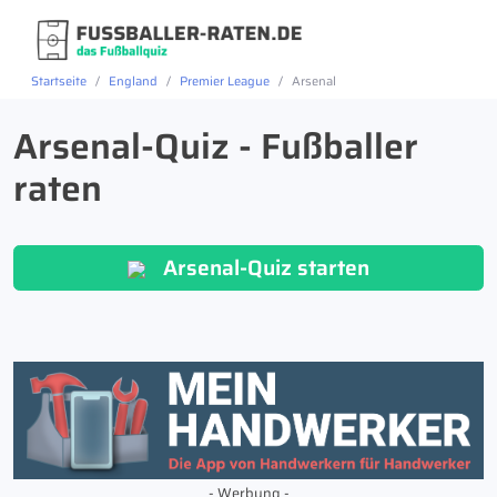
Startseite
England
Premier League
Arsenal
Arsenal-Quiz - Fußballer
raten
Arsenal-Quiz starten
- Werbung -