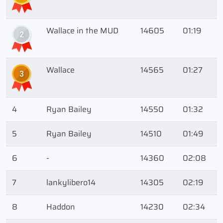
Wallace in the MUD
14605
01:19
2
Wallace
14565
01:27
3
4
Ryan Bailey
14550
01:32
5
Ryan Bailey
14510
01:49
6
-
14360
02:08
7
lankylibero14
14305
02:19
8
Haddon
14230
02:34