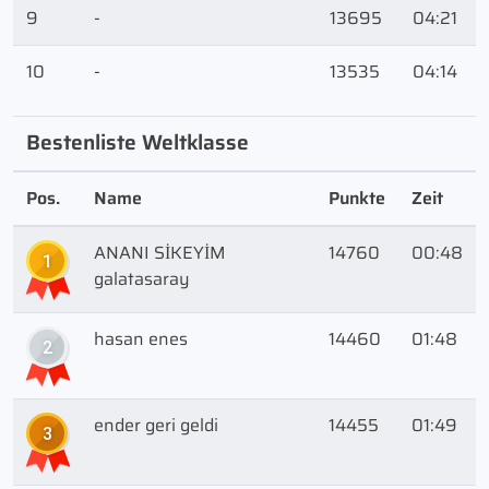
9
-
13695
04:21
10
-
13535
04:14
Bestenliste Weltklasse
Pos.
Name
Punkte
Zeit
ANANI SİKEYİM
14760
00:48
1
galatasaray
hasan enes
14460
01:48
2
ender geri geldi
14455
01:49
3