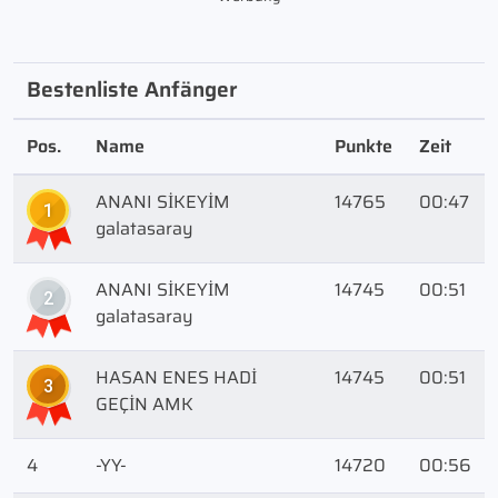
Bestenliste Anfänger
Pos.
Name
Punkte
Zeit
ANANI SİKEYİM
14765
00:47
1
galatasaray
ANANI SİKEYİM
14745
00:51
2
galatasaray
HASAN ENES HADİ
14745
00:51
3
GEÇİN AMK
4
-YY-
14720
00:56