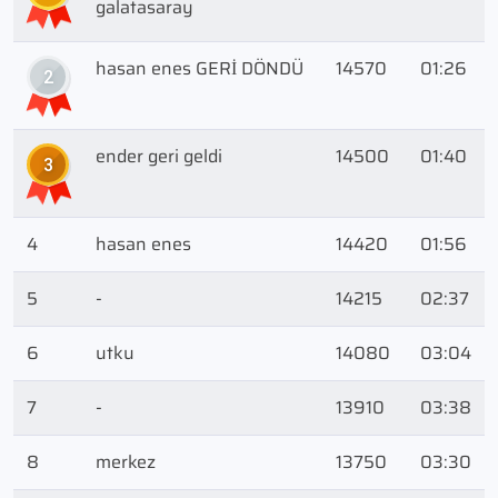
galatasaray
hasan enes GERİ DÖNDÜ
14570
01:26
2
ender geri geldi
14500
01:40
3
4
hasan enes
14420
01:56
5
-
14215
02:37
6
utku
14080
03:04
7
-
13910
03:38
8
merkez
13750
03:30