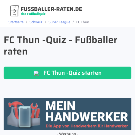
Startseite
Schweiz
Super League
FC Thun
FC Thun -Quiz - Fußballer
raten
FC Thun -Quiz starten
- Werbung -