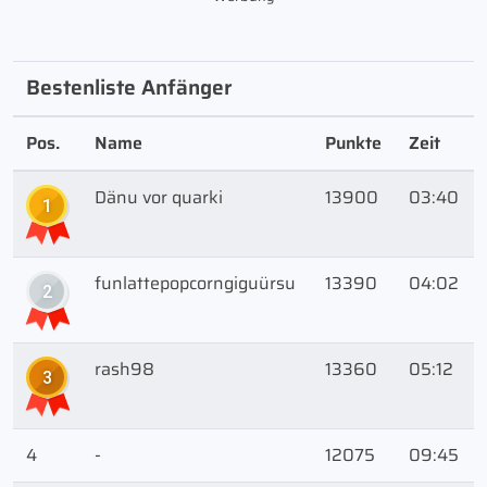
Bestenliste Anfänger
Pos.
Name
Punkte
Zeit
Dänu vor quarki
13900
03:40
1
funlattepopcorngiguürsu
13390
04:02
2
rash98
13360
05:12
3
4
-
12075
09:45