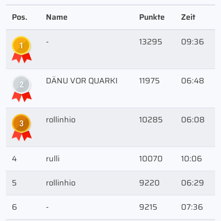
Pos.
Name
Punkte
Zeit
-
13295
09:36
1
DÄNU VOR QUARKI
11975
06:48
2
rollinhio
10285
06:08
3
4
rulli
10070
10:06
5
rollinhio
9220
06:29
6
-
9215
07:36