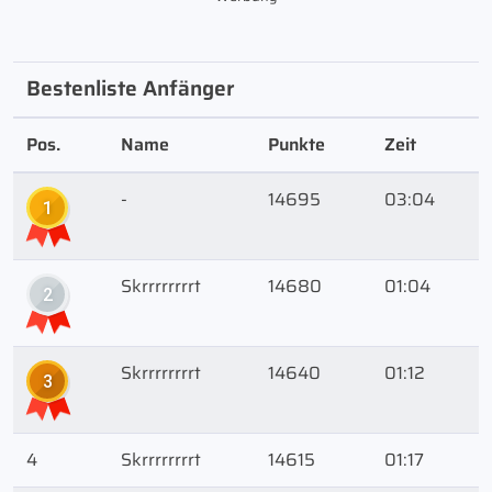
Bestenliste Anfänger
Pos.
Name
Punkte
Zeit
-
14695
03:04
1
Skrrrrrrrrt
14680
01:04
2
Skrrrrrrrrt
14640
01:12
3
4
Skrrrrrrrrt
14615
01:17