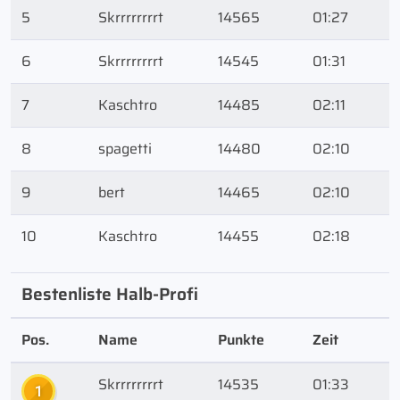
5
Skrrrrrrrrt
14565
01:27
6
Skrrrrrrrrt
14545
01:31
7
Kaschtro
14485
02:11
8
spagetti
14480
02:10
9
bert
14465
02:10
10
Kaschtro
14455
02:18
Bestenliste Halb-Profi
Pos.
Name
Punkte
Zeit
Skrrrrrrrrt
14535
01:33
1