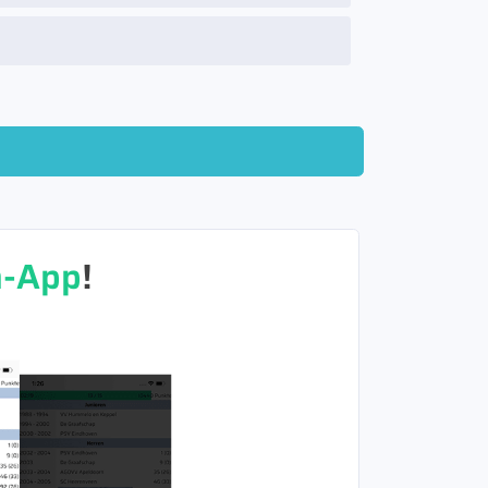
n-App
!