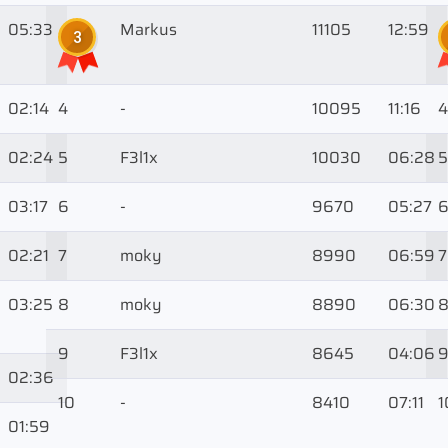
05:33
Markus
11105
12:59
3
02:14
4
-
10095
11:16
4
02:24
5
F3l1x
10030
06:28
5
03:17
6
-
9670
05:27
02:21
7
moky
8990
06:59
7
03:25
8
moky
8890
06:30
9
F3l1x
8645
04:06
02:36
10
-
8410
07:11
1
01:59