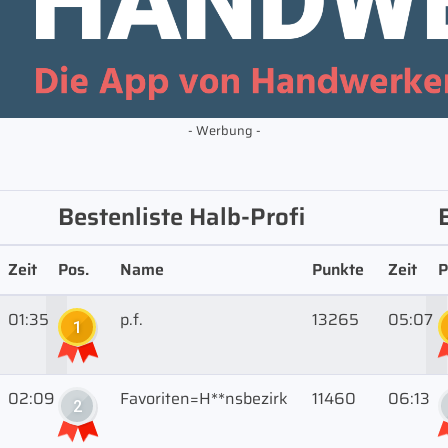
- Werbung -
Bestenliste Halb-Profi
Zeit
Pos.
Name
Punkte
Zeit
P
01:35
p.f.
13265
05:07
1
02:09
Favoriten=H**nsbezirk
11460
06:13
2