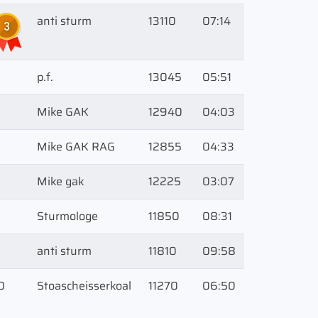
anti sturm
13110
07:14
3
p.f.
13045
05:51
Mike GAK
12940
04:03
6
Mike GAK RAG
12855
04:33
Mike gak
12225
03:07
8
Sturmologe
11850
08:31
9
anti sturm
11810
09:58
0
Stoascheisserkoal
11270
06:50