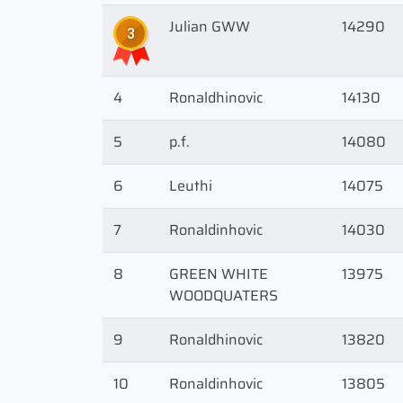
Julian GWW
14290
3
4
Ronaldhinovic
14130
5
p.f.
14080
6
Leuthi
14075
7
Ronaldinhovic
14030
8
GREEN WHITE
13975
WOODQUATERS
9
Ronaldhinovic
13820
10
Ronaldinhovic
13805