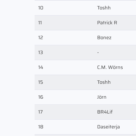
10
Toshh
11
Patrick R
12
Bonez
13
-
14
C.M. Wörns
15
Toshh
16
Jörn
17
BR4Lif
18
Daseiterja