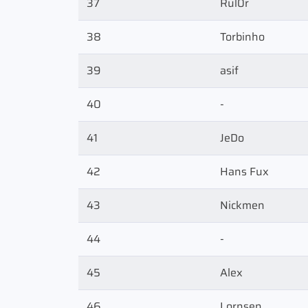
37
Rul0r
38
Torbinho
39
asif
40
-
41
JeDo
42
Hans Fux
43
Nickmen
44
-
45
Alex
46
Lornsen