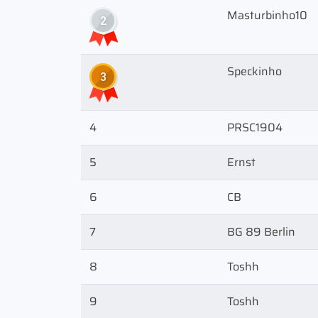
Masturbinho10
2
Speckinho
3
4
PRSC1904
5
Ernst
6
CB
7
BG 89 Berlin
8
Toshh
9
Toshh