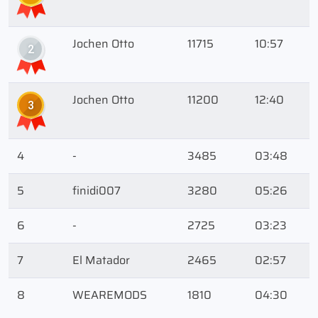
Jochen Otto
11715
10:57
2
Jochen Otto
11200
12:40
3
4
-
3485
03:48
5
finidi007
3280
05:26
6
-
2725
03:23
7
El Matador
2465
02:57
8
WEAREMODS
1810
04:30