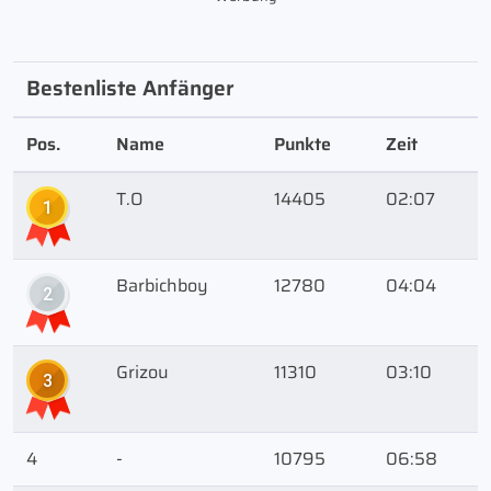
Bestenliste Anfänger
Pos.
Name
Punkte
Zeit
T.O
14405
02:07
1
Barbichboy
12780
04:04
2
Grizou
11310
03:10
3
4
-
10795
06:58