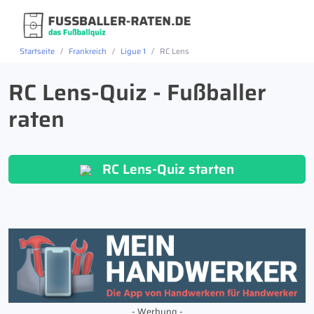
Startseite
Frankreich
Ligue 1
RC Lens
RC Lens-Quiz - Fußballer
raten
RC Lens-Quiz starten
- Werbung -