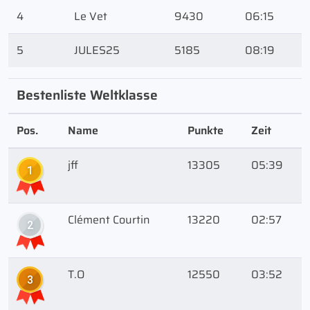
4
Le Vet
9430
06:15
5
JULES25
5185
08:19
Bestenliste Weltklasse
Pos.
Name
Punkte
Zeit
jff
13305
05:39
1
Clément Courtin
13220
02:57
2
T.O
12550
03:52
3