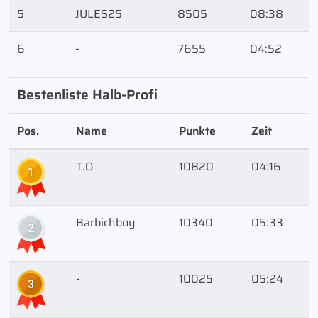
5
JULES25
8505
08:38
6
-
7655
04:52
Bestenliste Halb-Profi
Pos.
Name
Punkte
Zeit
T.O
10820
04:16
1
Barbichboy
10340
05:33
2
-
10025
05:24
3